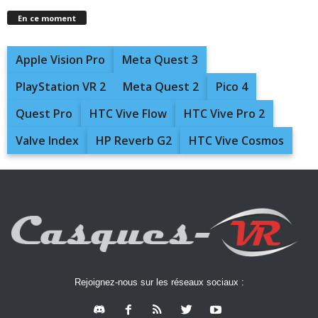
En ce moment
Apple Vision Pro
Meta Quest 3
PlayStation VR 2
Meta Quest 2
Pico 4
Quest Pro
HTC Vive Flow
HTC Vive Pro 2
Valve Index
HP Reverb G2
HTC Vive Cosmos
Rejoignez-nous sur les réseaux sociaux :