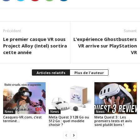
Précédent
Suivant
Le premier casque VR sous
L’expérience Ghostbusters
Project Alloy (Intel) sortira
VR arrive sur PlayStation
cette année
VR
Articles relatifs
Plus de l'auteur
News
News
News
Casques-VR.com, c’est
Meta Quest 3 128 Go ou
Meta Quest 3 : Les
terminé…
512 Go : quel modèle
premiers tests et avis
choisir ?
sont plutôt bons !