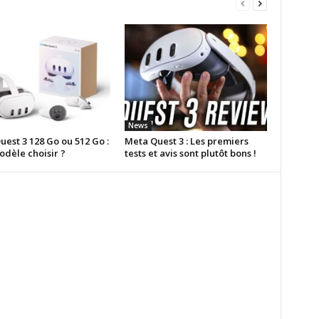
News
est 3 128 Go ou 512 Go :
Meta Quest 3 : Les premiers
odèle choisir ?
tests et avis sont plutôt bons !