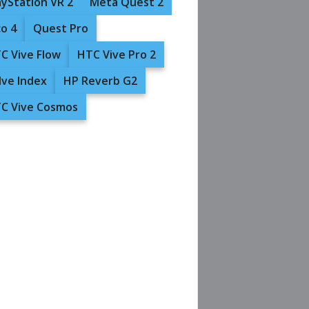
ayStation VR 2
Meta Quest 2
co 4
Quest Pro
C Vive Flow
HTC Vive Pro 2
lve Index
HP Reverb G2
C Vive Cosmos