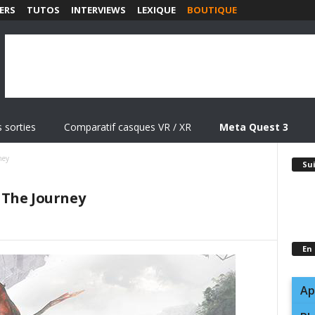
ERS
TUTOS
INTERVIEWS
LEXIQUE
BOUTIQUE
 sorties
Comparatif casques VR / XR
Meta Quest 3
ney
Su
 The Journey
En
Ap