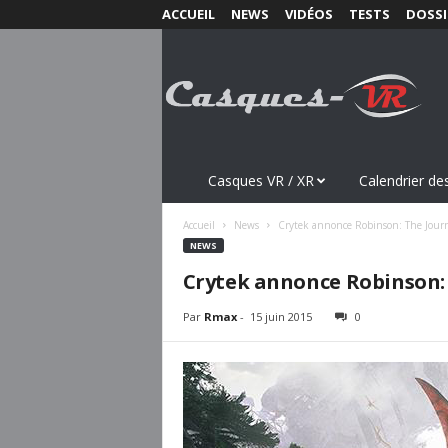
ACCUEIL
NEWS
VIDÉOS
TESTS
DOSSI
C
a
s
q
u
e
s
Casques VR / XR
Calendrier des
-
V
Accueil
News
Crytek annonce Robinson: The Jour
R
NEWS
.
Crytek annonce Robinson:
c
o
Par
Rmax
-
15 juin 2015
0
m