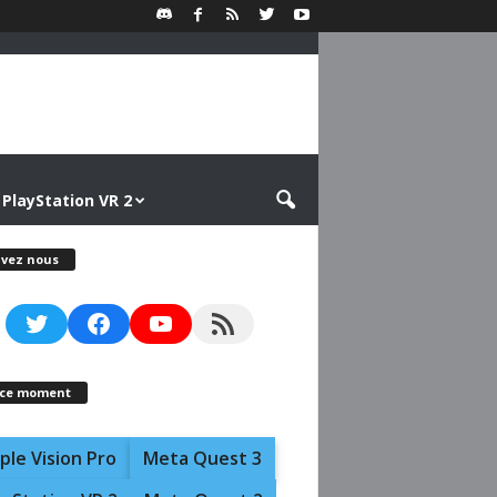
PlayStation VR 2
ivez nous
Twitter
Facebook
YouTube
RSS Feed
 ce moment
ple Vision Pro
Meta Quest 3