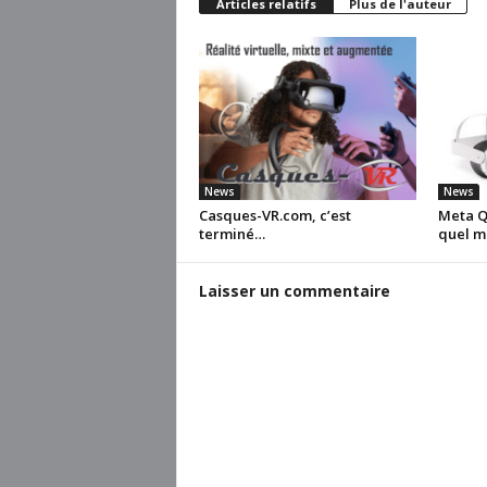
Articles relatifs
Plus de l'auteur
News
News
Casques-VR.com, c’est
Meta Qu
terminé…
quel m
Laisser un commentaire