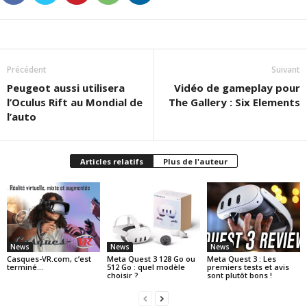
Précédent
Suivant
Peugeot aussi utilisera
Vidéo de gameplay pour
l’Oculus Rift au Mondial de
The Gallery : Six Elements
l’auto
Articles relatifs
Plus de l'auteur
News
News
News
Casques-VR.com, c’est
Meta Quest 3 128 Go ou
Meta Quest 3 : Les
terminé…
512 Go : quel modèle
premiers tests et avis
choisir ?
sont plutôt bons !