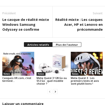
Précédent
Suivant
Le casque de réalité mixte
Réalité mixte : Les casques
Windows Samsung
Acer, HP et Lenovo en
Odyssey se confirme
précommande
Articles relatifs
Plus de l'auteur
News
News
News
Casques-VR.com, c’est
Meta Quest 3 128 Go ou
Meta Quest 3 : Les
terminé…
512 Go : quel modèle
premiers tests et avis
choisir ?
sont plutôt bons !
Laisser un commentaire