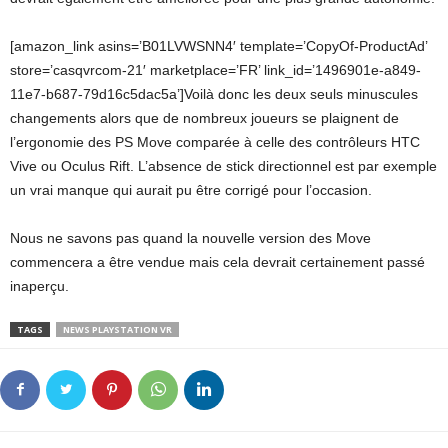
[amazon_link asins=’B01LVWSNN4′ template=’CopyOf-ProductAd’
store=’casqvrcom-21′ marketplace=’FR’ link_id=’1496901e-a849-
11e7-b687-79d16c5dac5a’]Voilà donc les deux seuls minuscules
changements alors que de nombreux joueurs se plaignent de
l’ergonomie des PS Move comparée à celle des contrôleurs HTC
Vive ou Oculus Rift. L’absence de stick directionnel est par exemple
un vrai manque qui aurait pu être corrigé pour l’occasion.
Nous ne savons pas quand la nouvelle version des Move
commencera a être vendue mais cela devrait certainement passé
inaperçu.
TAGS
NEWS PLAYSTATION VR