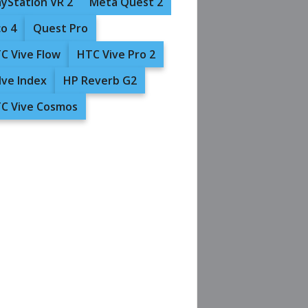
ayStation VR 2
Meta Quest 2
co 4
Quest Pro
C Vive Flow
HTC Vive Pro 2
lve Index
HP Reverb G2
C Vive Cosmos