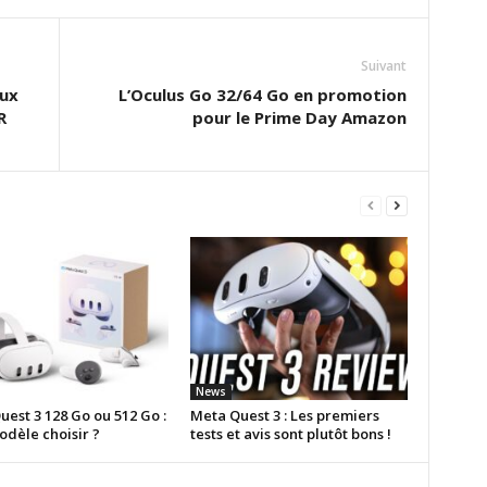
Suivant
eux
L’Oculus Go 32/64 Go en promotion
R
pour le Prime Day Amazon
News
est 3 128 Go ou 512 Go :
Meta Quest 3 : Les premiers
odèle choisir ?
tests et avis sont plutôt bons !