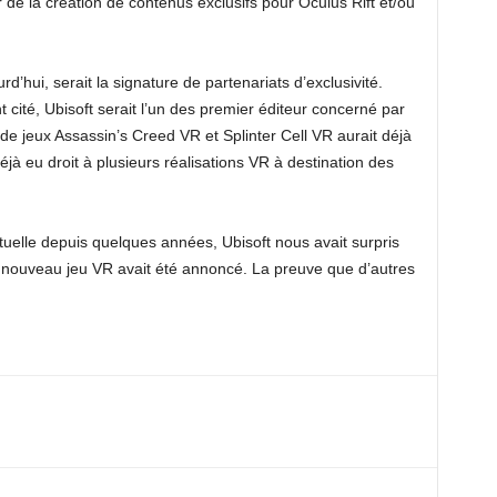
e la création de contenus exclusifs pour Oculus Rift et/ou
d’hui, serait la signature de partenariats d’exclusivité.
ité, Ubisoft serait l’un des premier éditeur concerné par
n de jeux Assassin’s Creed VR et Splinter Cell VR aurait déjà
éjà eu droit à plusieurs réalisations VR à destination des
irtuelle depuis quelques années, Ubisoft nous avait surpris
n nouveau jeu VR avait été annoncé. La preuve que d’autres