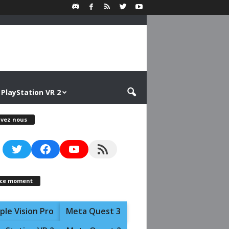
PlayStation VR 2
ivez nous
Twitter
Facebook
YouTube
RSS Feed
 ce moment
ple Vision Pro
Meta Quest 3