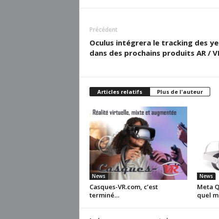
Précédent
Oculus intégrera le tracking des y
dans des prochains produits AR / V
Articles relatifs
Plus de l'auteur
News
News
Casques-VR.com, c’est
Meta Qu
terminé…
quel m