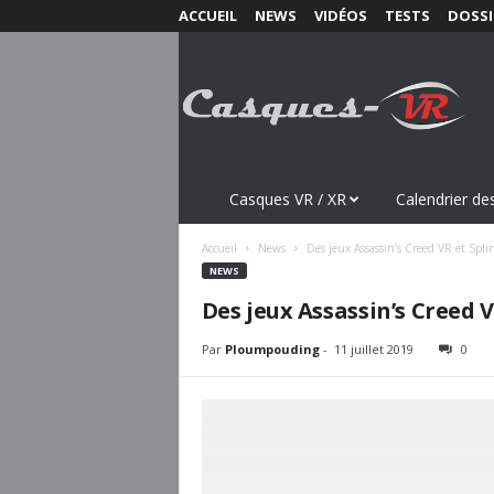
ACCUEIL
NEWS
VIDÉOS
TESTS
DOSSI
C
a
s
q
u
e
s
Casques VR / XR
Calendrier des
-
V
Accueil
News
Des jeux Assassin’s Creed VR et Splin
R
NEWS
.
Des jeux Assassin’s Creed V
c
o
Par
Ploumpouding
-
11 juillet 2019
0
m