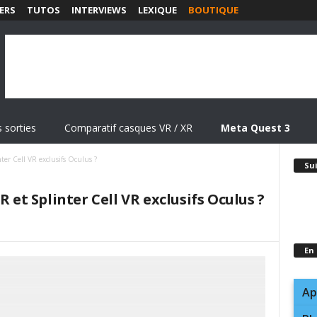
ERS
TUTOS
INTERVIEWS
LEXIQUE
BOUTIQUE
 sorties
Comparatif casques VR / XR
Meta Quest 3
ter Cell VR exclusifs Oculus ?
Su
R et Splinter Cell VR exclusifs Oculus ?
En
Ap