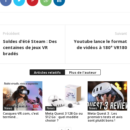
Précédent
Suivant
Soldes d’été Steam : Des
Youtube lance le format
centaines de jeux VR
de vidéos à 180° VR180
bradés
Articles relatifs
Plus de l'auteur
News
News
News
Casques-VR.com, c’est
Meta Quest 3 128 Go ou
Meta Quest 3 : Les
terminé…
512 Go : quel modèle
premiers tests et avis
choisir ?
sont plutôt bons !