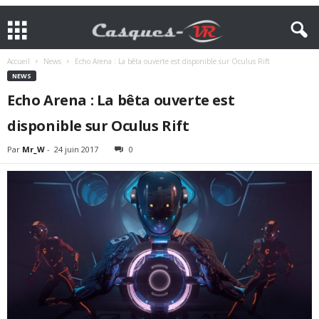
Accueil
News
Echo Arena : La bêta ouverte est disponible sur Oculus Rift
NEWS
Echo Arena : La bêta ouverte est
disponible sur Oculus Rift
Par
Mr_W
-
24 juin 2017
0