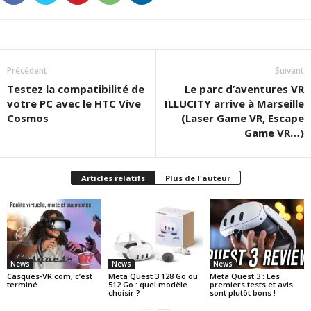
Précédent
Suivant
Testez la compatibilité de
Le parc d’aventures VR
votre PC avec le HTC Vive
ILLUCITY arrive à Marseille
Cosmos
(Laser Game VR, Escape
Game VR…)
Articles relatifs
Plus de l'auteur
News
News
News
Casques-VR.com, c’est
Meta Quest 3 128 Go ou
Meta Quest 3 : Les
terminé…
512 Go : quel modèle
premiers tests et avis
choisir ?
sont plutôt bons !