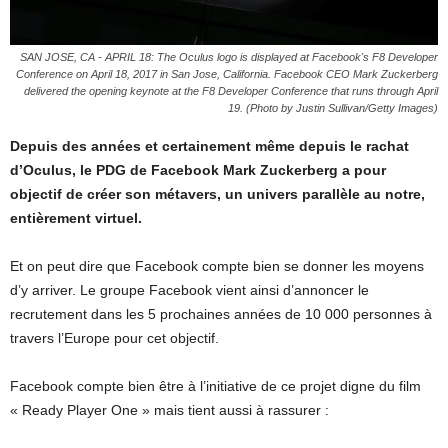
SAN JOSE, CA - APRIL 18: The Oculus logo is displayed at Facebook's F8 Developer
Conference on April 18, 2017 in San Jose, California. Facebook CEO Mark Zuckerberg
delivered the opening keynote at the F8 Developer Conference that runs through April
19. (Photo by Justin Sullivan/Getty Images)
Depuis des années et certainement même depuis le rachat
d’Oculus, le PDG de Facebook Mark Zuckerberg a pour
objectif de créer son métavers, un univers parallèle au notre,
entièrement virtuel.
Et on peut dire que Facebook compte bien se donner les moyens
d’y arriver. Le groupe Facebook vient ainsi d’annoncer le
recrutement dans les 5 prochaines années de 10 000 personnes à
travers l’Europe pour cet objectif.
Facebook compte bien être à l’initiative de ce projet digne du film
« Ready Player One » mais tient aussi à rassurer :