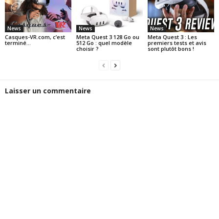
News
News
News
Casques-VR.com, c’est
Meta Quest 3 128 Go ou
Meta Quest 3 : Les
terminé…
512 Go : quel modèle
premiers tests et avis
choisir ?
sont plutôt bons !
Laisser un commentaire