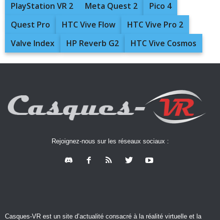
PlayStation VR 2
Meta Quest 2
Pico 4
Quest Pro
HTC Vive Flow
HTC Vive Pro 2
Valve Index
HP Reverb G2
HTC Vive Cosmos
Rejoignez-nous sur les réseaux sociaux :
Casques-VR est un site d’actualité consacré à la réalité virtuelle et la