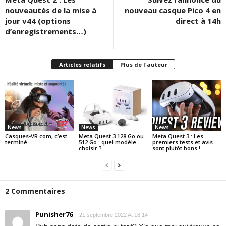
nouveautés de la mise à
nouveau casque Pico 4 en
jour v44 (options
direct à 14h
d’enregistrements…)
Articles relatifs
Plus de l'auteur
News
News
News
Casques-VR.com, c’est
Meta Quest 3 128 Go ou
Meta Quest 3 : Les
terminé…
512 Go : quel modèle
premiers tests et avis
choisir ?
sont plutôt bons !
2 Commentaires
Punisher76
21 septembre 2022 At 18:14