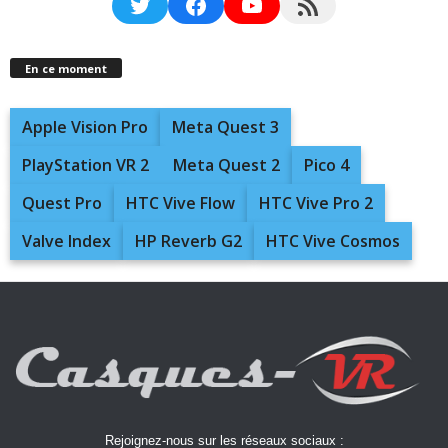
Twitter
Facebook
YouTube
RSS Feed
En ce moment
Apple Vision Pro
Meta Quest 3
PlayStation VR 2
Meta Quest 2
Pico 4
Quest Pro
HTC Vive Flow
HTC Vive Pro 2
Valve Index
HP Reverb G2
HTC Vive Cosmos
Rejoignez-nous sur les réseaux sociaux :