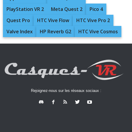
PlayStation VR 2
Meta Quest 2
Pico 4
Quest Pro
HTC Vive Flow
HTC Vive Pro 2
Valve Index
HP Reverb G2
HTC Vive Cosmos
Rejoignez-nous sur les réseaux sociaux :