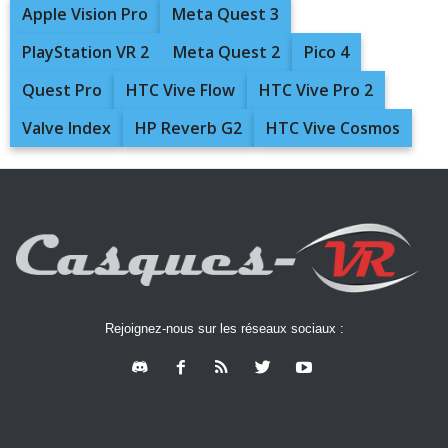
Apple Vision Pro
Meta Quest 3
PlayStation VR 2
Meta Quest 2
Pico 4
Quest Pro
HTC Vive Flow
HTC Vive Pro 2
Valve Index
HP Reverb G2
HTC Vive Cosmos
Rejoignez-nous sur les réseaux sociaux :