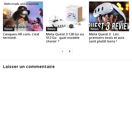
News
News
News
Casques-VR.com, c’est
Meta Quest 3 128 Go ou
Meta Quest 3 : Les
terminé…
512 Go : quel modèle
premiers tests et avis
choisir ?
sont plutôt bons !
Laisser un commentaire