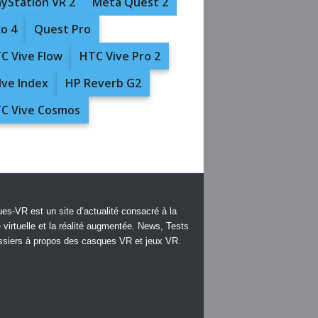
ayStation VR 2
Meta Quest 2
co 4
Quest Pro
C Vive Flow
HTC Vive Pro 2
lve Index
HP Reverb G2
C Vive Cosmos
es-VR est un site d’actualité consacré à la
é virtuelle et la réalité augmentée. News, Tests
ssiers à propos des casques VR et jeux VR.