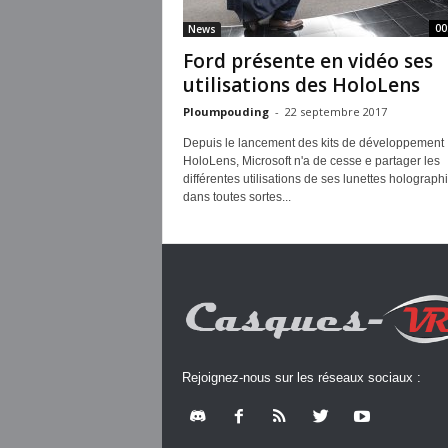
00
News
Ford présente en vidéo ses
utilisations des HoloLens
Ploumpouding
-
22 septembre 2017
Depuis le lancement des kits de développement
HoloLens, Microsoft n'a de cesse e partager les
différentes utilisations de ses lunettes holograph
dans toutes sortes...
Rejoignez-nous sur les réseaux sociaux :