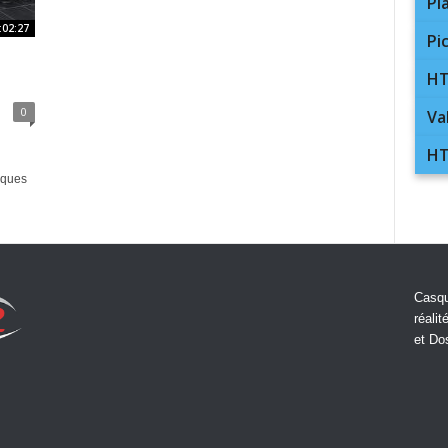
Pl
:02:27
Pi
HT
0
Va
HT
iques
Casqu
réalit
et Do