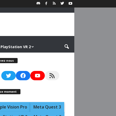
PlayStation VR 2
ivez nous
Twitter
Facebook
YouTube
RSS Feed
 ce moment
ple Vision Pro
Meta Quest 3