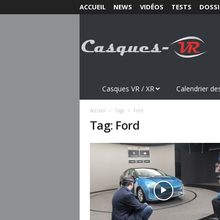
ACCUEIL
NEWS
VIDÉOS
TESTS
DOSSI
C
a
s
q
u
e
s
Casques VR / XR
Calendrier des
-
V
Accueil
Tags
Ford
R
Tag: Ford
.
c
o
m