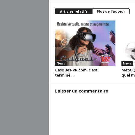
Articles relatifs
Plus de l'auteur
News
News
Casques-VR.com, c’est
Meta Qu
terminé…
quel m
Laisser un commentaire