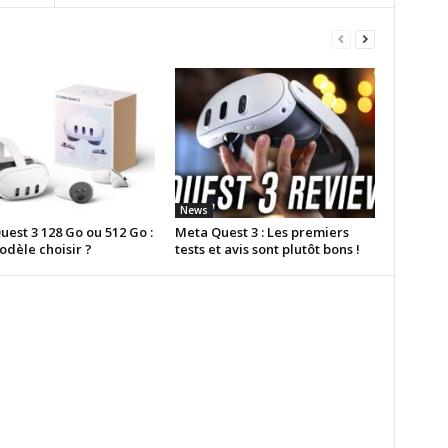
News
est 3 128 Go ou 512 Go :
Meta Quest 3 : Les premiers
odèle choisir ?
tests et avis sont plutôt bons !