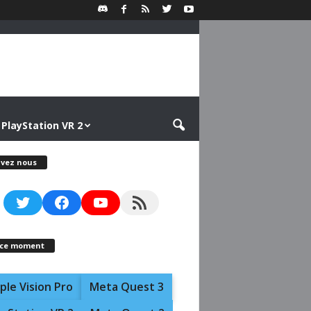
PlayStation VR 2
ivez nous
Twitter
Facebook
YouTube
RSS Feed
 ce moment
ple Vision Pro
Meta Quest 3