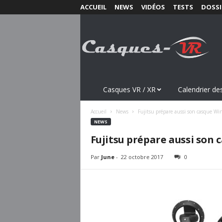
ACCUEIL
NEWS
VIDÉOS
TESTS
DOSSI
C
a
s
q
u
e
s
Casques VR / XR
Calendrier des
-
V
Accueil
News
Fujitsu prépare aussi son casque Wi
R
NEWS
.
Fujitsu prépare aussi son
c
o
Par
June
-
22 octobre 2017
0
m