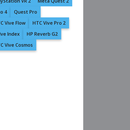
ayStation VR 2
Meta Quest 2
co 4
Quest Pro
C Vive Flow
HTC Vive Pro 2
lve Index
HP Reverb G2
C Vive Cosmos