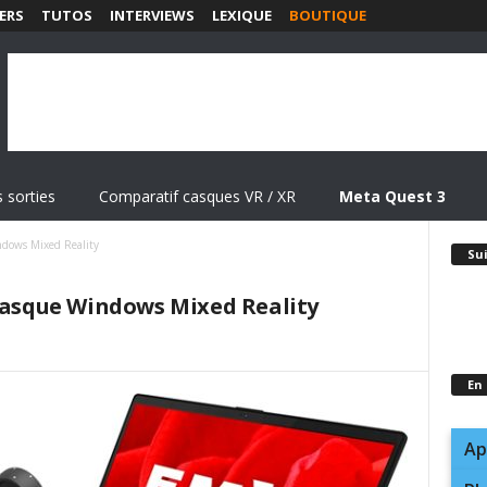
ERS
TUTOS
INTERVIEWS
LEXIQUE
BOUTIQUE
 sorties
Comparatif casques VR / XR
Meta Quest 3
ndows Mixed Reality
Su
 casque Windows Mixed Reality
En
Ap