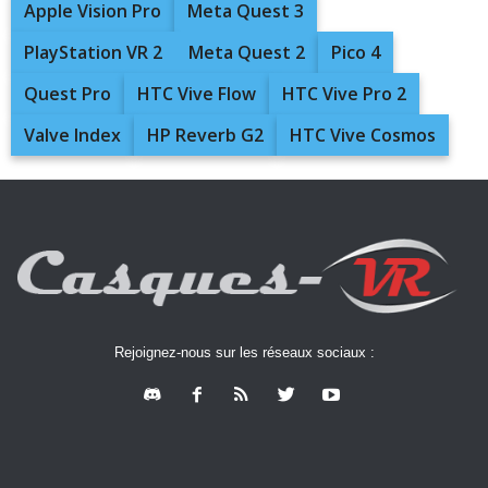
Apple Vision Pro
Meta Quest 3
PlayStation VR 2
Meta Quest 2
Pico 4
Quest Pro
HTC Vive Flow
HTC Vive Pro 2
Valve Index
HP Reverb G2
HTC Vive Cosmos
Rejoignez-nous sur les réseaux sociaux :