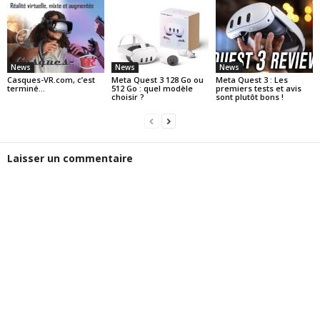
News
News
News
Casques-VR.com, c’est
Meta Quest 3 128 Go ou
Meta Quest 3 : Les
terminé…
512 Go : quel modèle
premiers tests et avis
choisir ?
sont plutôt bons !
Laisser un commentaire