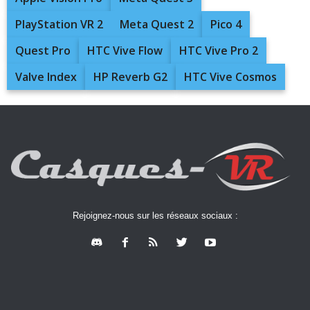
PlayStation VR 2
Meta Quest 2
Pico 4
Quest Pro
HTC Vive Flow
HTC Vive Pro 2
Valve Index
HP Reverb G2
HTC Vive Cosmos
Rejoignez-nous sur les réseaux sociaux :