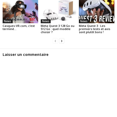
News
News
News
Casques-VR.com, c’est
Meta Quest 3 128 Go ou
Meta Quest 3 : Les
terminé…
512 Go : quel modèle
premiers tests et avis
choisir ?
sont plutôt bons !
Laisser un commentaire