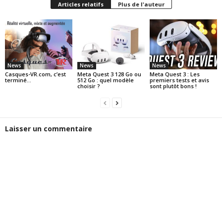
Articles relatifs
Plus de l'auteur
News
News
News
Casques-VR.com, c’est
Meta Quest 3 128 Go ou
Meta Quest 3 : Les
terminé…
512 Go : quel modèle
premiers tests et avis
choisir ?
sont plutôt bons !
Laisser un commentaire