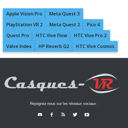
Apple Vision Pro
Meta Quest 3
PlayStation VR 2
Meta Quest 2
Pico 4
Quest Pro
HTC Vive Flow
HTC Vive Pro 2
Valve Index
HP Reverb G2
HTC Vive Cosmos
Rejoignez-nous sur les réseaux sociaux :