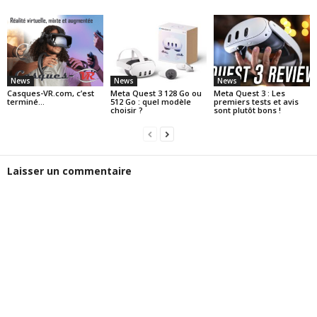
News
News
News
Casques-VR.com, c’est
Meta Quest 3 128 Go ou
Meta Quest 3 : Les
terminé…
512 Go : quel modèle
premiers tests et avis
choisir ?
sont plutôt bons !
Laisser un commentaire