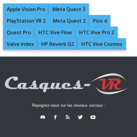
Apple Vision Pro
Meta Quest 3
PlayStation VR 2
Meta Quest 2
Pico 4
Quest Pro
HTC Vive Flow
HTC Vive Pro 2
Valve Index
HP Reverb G2
HTC Vive Cosmos
Rejoignez-nous sur les réseaux sociaux :