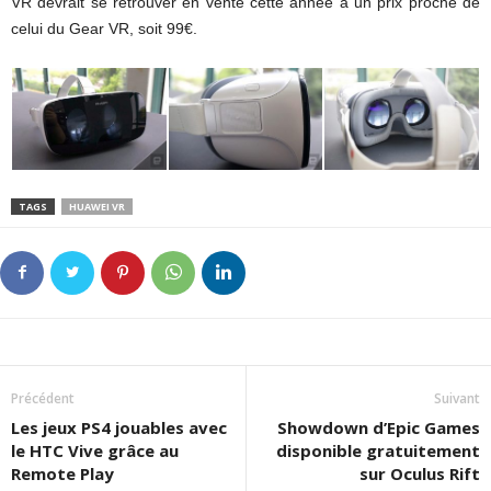
VR devrait se retrouver en vente cette année à un prix proche de
celui du Gear VR, soit 99€.
TAGS
HUAWEI VR
Précédent
Suivant
Les jeux PS4 jouables avec
Showdown d’Epic Games
le HTC Vive grâce au
disponible gratuitement
Remote Play
sur Oculus Rift