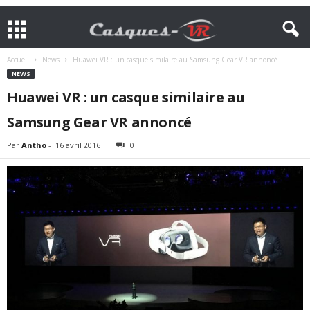
Accueil
News
Huawei VR : un casque similaire au Samsung Gear VR annoncé
NEWS
Huawei VR : un casque similaire au
Samsung Gear VR annoncé
Par
Antho
-
16 avril 2016
0