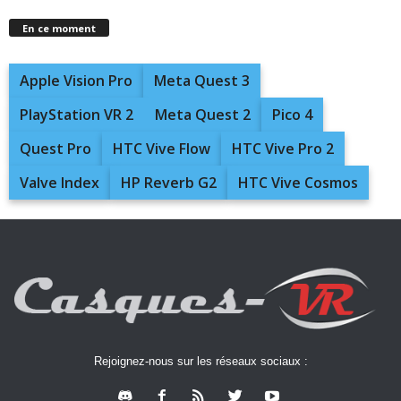
En ce moment
Apple Vision Pro
Meta Quest 3
PlayStation VR 2
Meta Quest 2
Pico 4
Quest Pro
HTC Vive Flow
HTC Vive Pro 2
Valve Index
HP Reverb G2
HTC Vive Cosmos
Rejoignez-nous sur les réseaux sociaux :