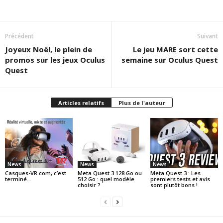
Précédent
Suivant
Joyeux Noël, le plein de
Le jeu MARE sort cette
promos sur les jeux Oculus
semaine sur Oculus Quest
Quest
Articles relatifs
Plus de l'auteur
News
News
News
Casques-VR.com, c’est
Meta Quest 3 128 Go ou
Meta Quest 3 : Les
terminé…
512 Go : quel modèle
premiers tests et avis
choisir ?
sont plutôt bons !