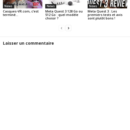
News
News
News
Casques-VR.com, c’est
Meta Quest 3 128 Go ou
Meta Quest 3 : Les
terminé…
512 Go : quel modèle
premiers tests et avis
choisir ?
sont plutôt bons !
Laisser un commentaire