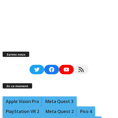
Suivez nous
Twitter
Facebook
YouTube
RSS Feed
En ce moment
Apple Vision Pro
Meta Quest 3
PlayStation VR 2
Meta Quest 2
Pico 4