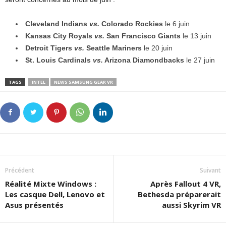
Cleveland Indians
vs.
Colorado Rockies
le 6 juin
Kansas City Royals
vs.
San Francisco Giants
le 13 juin
Detroit Tigers
vs.
Seattle Mariners
le 20 juin
St. Louis Cardinals
vs.
Arizona Diamondbacks
le 27 juin
TAGS
INTEL
NEWS SAMSUNG GEAR VR
Précédent
Suivant
Réalité Mixte Windows :
Après Fallout 4 VR,
Les casque Dell, Lenovo et
Bethesda préparerait
Asus présentés
aussi Skyrim VR