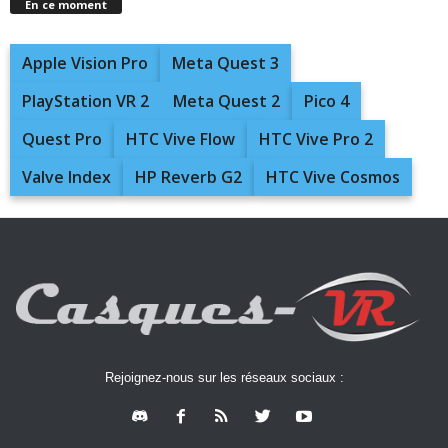
En ce moment
Apple Vision Pro
Meta Quest 3
PlayStation VR 2
Meta Quest 2
Pico 4
Quest Pro
HTC Vive Flow
HTC Vive Pro 2
Valve Index
HP Reverb G2
HTC Vive Cosmos
Rejoignez-nous sur les réseaux sociaux :