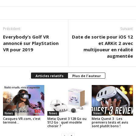
Précédent
Suivant
Everybody’s Golf VR
Date de sortie pour iOS 12
annoncé sur PlayStation
et ARKit 2 avec
VR pour 2019
multijoueur en réalité
augmentée
Articles relatifs
Plus de l'auteur
News
News
News
Casques-VR.com, c’est
Meta Quest 3 128 Go ou
Meta Quest 3 : Les
terminé…
512 Go : quel modèle
premiers tests et avis
choisir ?
sont plutôt bons !