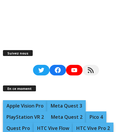
Suivez nous
Twitter
Facebook
YouTube
RSS Feed
En ce moment
Apple Vision Pro
Meta Quest 3
PlayStation VR 2
Meta Quest 2
Pico 4
Quest Pro
HTC Vive Flow
HTC Vive Pro 2