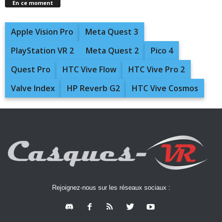
En ce moment
Apple Vision Pro
Meta Quest 3
PlayStation VR 2
Meta Quest 2
Pico 4
Quest Pro
HTC Vive Flow
HTC Vive Pro 2
Valve Index
HP Reverb G2
HTC Vive Cosmos
Rejoignez-nous sur les réseaux sociaux :