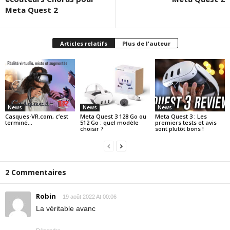
Meta Quest 2
Articles relatifs
Plus de l'auteur
News
News
News
Casques-VR.com, c’est
Meta Quest 3 128 Go ou
Meta Quest 3 : Les
terminé…
512 Go : quel modèle
premiers tests et avis
choisir ?
sont plutôt bons !
2 Commentaires
Robin
19 août 2022 At 00:06
La véritable avanc