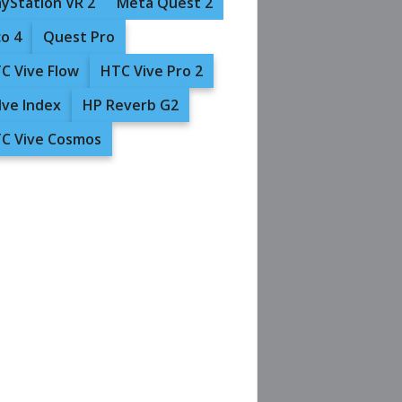
ayStation VR 2
Meta Quest 2
co 4
Quest Pro
C Vive Flow
HTC Vive Pro 2
lve Index
HP Reverb G2
C Vive Cosmos