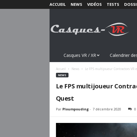
ACCUEIL
NEWS
VIDÉOS
TESTS
DOSSI
C
a
s
q
u
e
s
Casques VR / XR
Calendrier des
-
V
Accueil
News
Le FPS multijoueur Contractors VR e
R
NEWS
.
Le FPS multijoueur Contrac
c
o
Quest
m
Par
Ploumpouding
-
7 décembre 2020
0