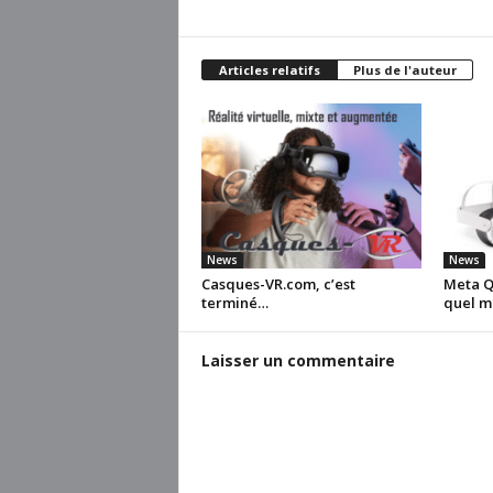
Articles relatifs
Plus de l'auteur
News
News
Casques-VR.com, c’est
Meta Qu
terminé…
quel m
Laisser un commentaire