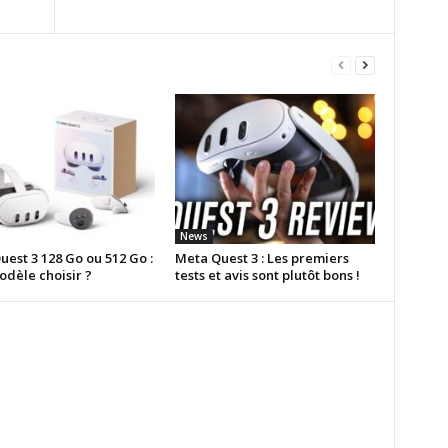
News
est 3 128 Go ou 512 Go :
Meta Quest 3 : Les premiers
odèle choisir ?
tests et avis sont plutôt bons !