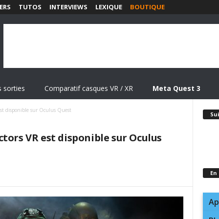
ERS
TUTOS
INTERVIEWS
LEXIQUE
BOUTIQUE
 sorties
Comparatif casques VR / XR
Meta Quest 3
st disponible sur Oculus Quest
Su
tors VR est disponible sur Oculus
En
Ap