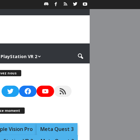
PlayStation VR 2
ivez nous
Twitter
Facebook
YouTube
RSS Feed
 ce moment
ple Vision Pro
Meta Quest 3