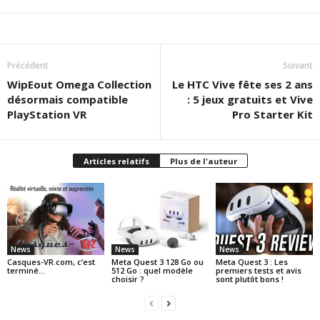
Précédent
Suivant
WipEout Omega Collection
Le HTC Vive fête ses 2 ans
désormais compatible
: 5 jeux gratuits et Vive
PlayStation VR
Pro Starter Kit
Articles relatifs
Plus de l'auteur
News
News
News
Casques-VR.com, c’est
Meta Quest 3 128 Go ou
Meta Quest 3 : Les
terminé…
512 Go : quel modèle
premiers tests et avis
choisir ?
sont plutôt bons !