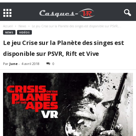
Accueil
News
Le jeu Crise sur la Planète des singes est disponible sur PSVR,...
NEWS
VIDÉOS
Le jeu Crise sur la Planète des singes est
disponible sur PSVR, Rift et Vive
Par
June
-
4 avril 2018
0