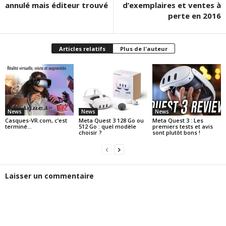
annulé mais éditeur trouvé
d’exemplaires et ventes à
perte en 2016
Articles relatifs
Plus de l'auteur
News
News
News
Casques-VR.com, c’est
Meta Quest 3 128 Go ou
Meta Quest 3 : Les
terminé…
512 Go : quel modèle
premiers tests et avis
choisir ?
sont plutôt bons !
Laisser un commentaire