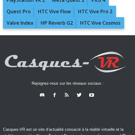
PlayStation VR 2
Meta Quest 2
Pico 4
Quest Pro
HTC Vive Flow
HTC Vive Pro 2
Valve Index
HP Reverb G2
HTC Vive Cosmos
Rejoignez-nous sur les réseaux sociaux :
Casques-VR est un site d’actualité consacré à la réalité virtuelle et la