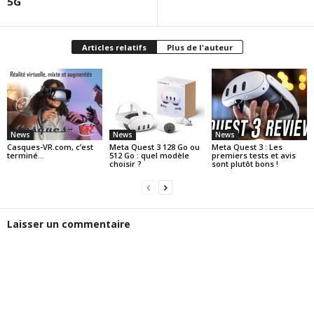
5G
Articles relatifs
Plus de l'auteur
News
News
News
Casques-VR.com, c’est
Meta Quest 3 128 Go ou
Meta Quest 3 : Les
terminé…
512 Go : quel modèle
premiers tests et avis
choisir ?
sont plutôt bons !
Laisser un commentaire