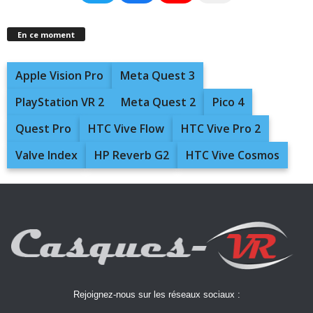
En ce moment
Apple Vision Pro
Meta Quest 3
PlayStation VR 2
Meta Quest 2
Pico 4
Quest Pro
HTC Vive Flow
HTC Vive Pro 2
Valve Index
HP Reverb G2
HTC Vive Cosmos
Rejoignez-nous sur les réseaux sociaux :