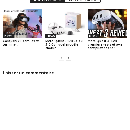
News
News
News
Casques-VR.com, c’est
Meta Quest 3 128 Go ou
Meta Quest 3 : Les
terminé…
512 Go : quel modèle
premiers tests et avis
choisir ?
sont plutôt bons !
Laisser un commentaire