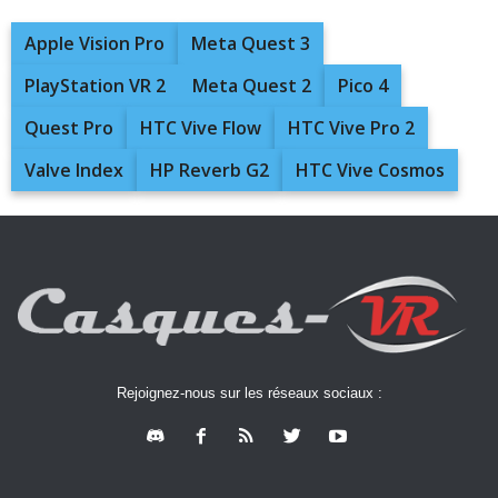
Apple Vision Pro
Meta Quest 3
PlayStation VR 2
Meta Quest 2
Pico 4
Quest Pro
HTC Vive Flow
HTC Vive Pro 2
Valve Index
HP Reverb G2
HTC Vive Cosmos
Rejoignez-nous sur les réseaux sociaux :