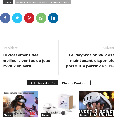
TAGS
NEWS PLAYSTATION VR 2
RED MATTER 2
Précédent
Suivant
Le classement des
Le PlayStation VR 2 est
meilleurs ventes de jeux
maintenant disponible
PSVR 2 en avril
partout à partir de 599€
Articles relatifs
Plus de l'auteur
News
News
News