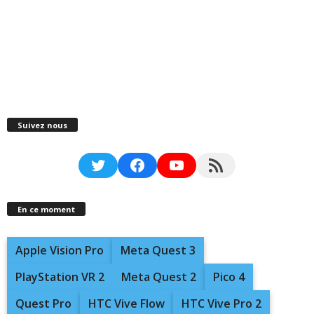
Suivez nous
Twitter
Facebook
YouTube
RSS Feed
En ce moment
Apple Vision Pro
Meta Quest 3
PlayStation VR 2
Meta Quest 2
Pico 4
Quest Pro
HTC Vive Flow
HTC Vive Pro 2