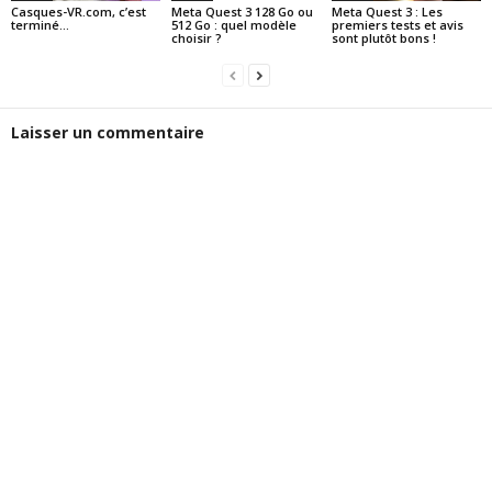
Casques-VR.com, c’est
Meta Quest 3 128 Go ou
Meta Quest 3 : Les
terminé…
512 Go : quel modèle
premiers tests et avis
choisir ?
sont plutôt bons !
Laisser un commentaire