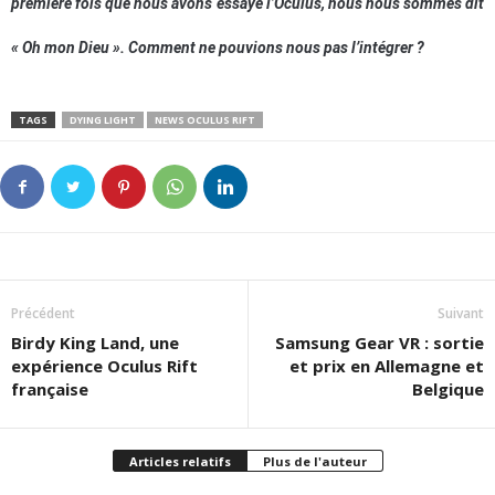
première fois que nous avons essayé l’Oculus, nous nous sommes dit
« Oh mon Dieu ». Comment ne pouvions nous pas l’intégrer ?
TAGS
DYING LIGHT
NEWS OCULUS RIFT
Précédent
Suivant
Birdy King Land, une
Samsung Gear VR : sortie
expérience Oculus Rift
et prix en Allemagne et
française
Belgique
Articles relatifs
Plus de l'auteur