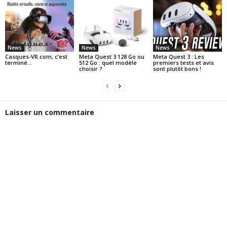
News
News
News
Casques-VR.com, c’est
Meta Quest 3 128 Go ou
Meta Quest 3 : Les
terminé…
512 Go : quel modèle
premiers tests et avis
choisir ?
sont plutôt bons !
Laisser un commentaire