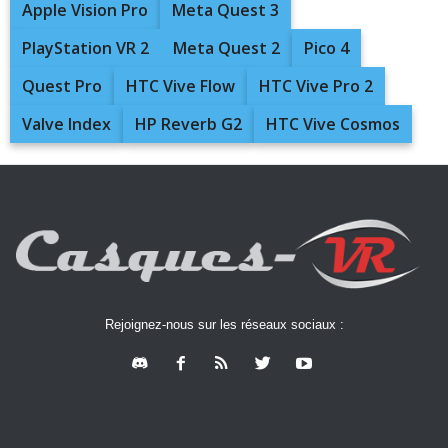
Apple Vision Pro
Meta Quest 3
PlayStation VR 2
Meta Quest 2
Pico 4
Quest Pro
HTC Vive Flow
HTC Vive Pro 2
Valve Index
HP Reverb G2
HTC Vive Cosmos
Rejoignez-nous sur les réseaux sociaux :