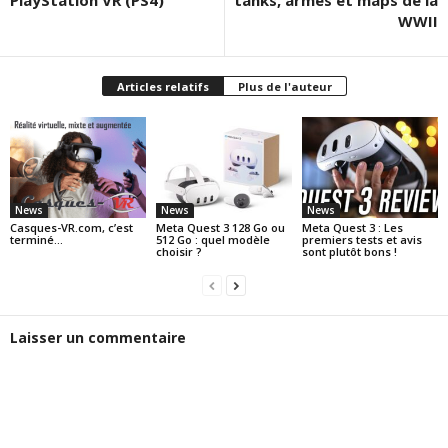
WWII
Articles relatifs
Plus de l'auteur
News
News
News
Casques-VR.com, c’est
Meta Quest 3 128 Go ou
Meta Quest 3 : Les
terminé…
512 Go : quel modèle
premiers tests et avis
choisir ?
sont plutôt bons !
Laisser un commentaire