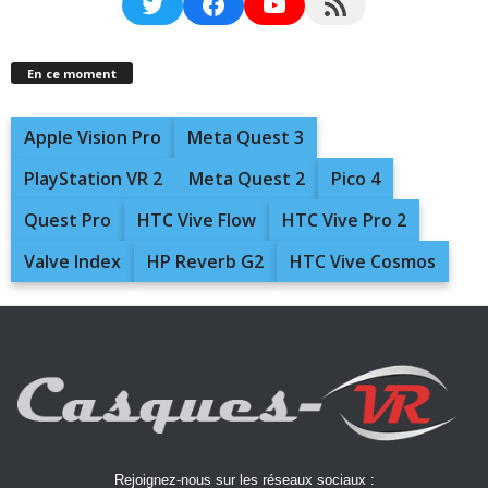
Twitter
Facebook
YouTube
RSS Feed
En ce moment
Apple Vision Pro
Meta Quest 3
PlayStation VR 2
Meta Quest 2
Pico 4
Quest Pro
HTC Vive Flow
HTC Vive Pro 2
Valve Index
HP Reverb G2
HTC Vive Cosmos
Rejoignez-nous sur les réseaux sociaux :