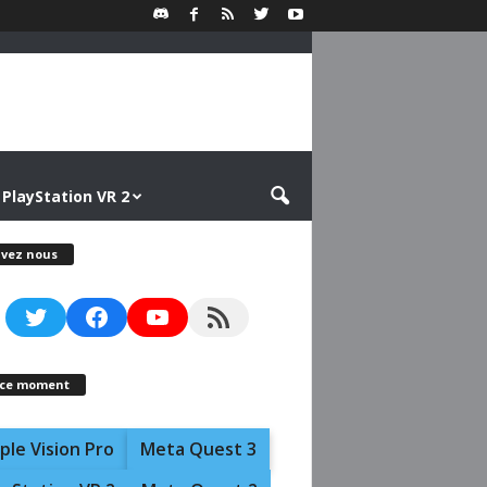
PlayStation VR 2
ivez nous
Twitter
Facebook
YouTube
RSS Feed
 ce moment
ple Vision Pro
Meta Quest 3