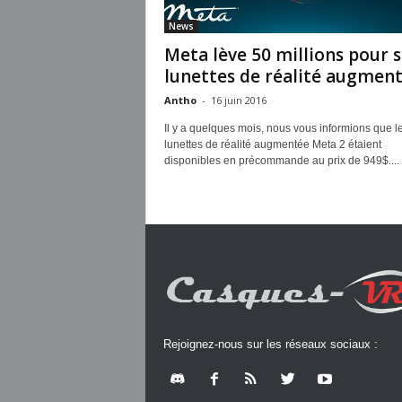
News
Meta lève 50 millions pour s
lunettes de réalité augmen
Antho
-
16 juin 2016
Il y a quelques mois, nous vous informions que l
lunettes de réalité augmentée Meta 2 étaient
disponibles en précommande au prix de 949$....
Rejoignez-nous sur les réseaux sociaux :