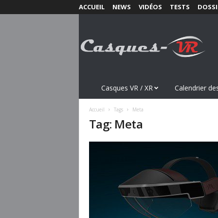
ACCUEIL
NEWS
VIDÉOS
TESTS
DOSSI
C
a
s
q
u
e
s
Casques VR / XR
Calendrier des
-
V
Accueil
Tags
Meta
R
Tag: Meta
.
c
o
m