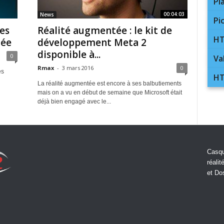
Pl
00:04:03
News
Pi
es
Réalité augmentée : le kit de
HT
tée
développement Meta 2
disponible à...
0
Va
Rmax
-
3 mars 2016
0
es
HT
La réalité augmentée est encore à ses balbutiements
mais on a vu en début de semaine que Microsoft était
déjà bien engagé avec le...
Casqu
réalit
et Do