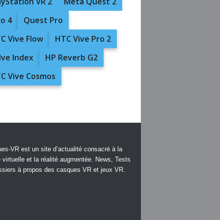
ayStation VR 2
Meta Quest 2
co 4
Quest Pro
C Vive Flow
HTC Vive Pro 2
lve Index
HP Reverb G2
C Vive Cosmos
es-VR est un site d’actualité consacré à la
é virtuelle et la réalité augmentée. News, Tests
ssiers à propos des casques VR et jeux VR.