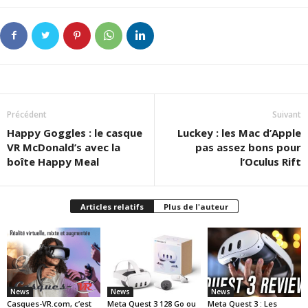
Précédent
Suivant
Happy Goggles : le casque
Luckey : les Mac d’Apple
VR McDonald’s avec la
pas assez bons pour
boîte Happy Meal
l’Oculus Rift
Articles relatifs
Plus de l'auteur
News
News
News
Casques-VR.com, c’est
Meta Quest 3 128 Go ou
Meta Quest 3 : Les