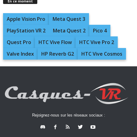
En ce moment
Apple Vision Pro
Meta Quest 3
PlayStation VR 2
Meta Quest 2
Pico 4
Quest Pro
HTC Vive Flow
HTC Vive Pro 2
Valve Index
HP Reverb G2
HTC Vive Cosmos
Rejoignez-nous sur les réseaux sociaux :