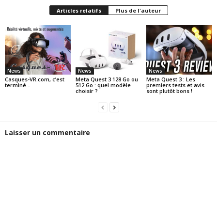
Articles relatifs
Plus de l'auteur
News
News
News
Casques-VR.com, c’est
Meta Quest 3 128 Go ou
Meta Quest 3 : Les
terminé…
512 Go : quel modèle
premiers tests et avis
choisir ?
sont plutôt bons !
Laisser un commentaire