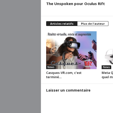
The Unspoken pour Oculus Rift
Articles relatifs
Plus de l'auteur
News
News
Casques-VR.com, c’est
Meta Qu
terminé…
quel m
Laisser un commentaire