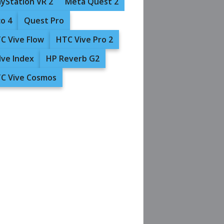
ayStation VR 2
Meta Quest 2
co 4
Quest Pro
C Vive Flow
HTC Vive Pro 2
lve Index
HP Reverb G2
C Vive Cosmos