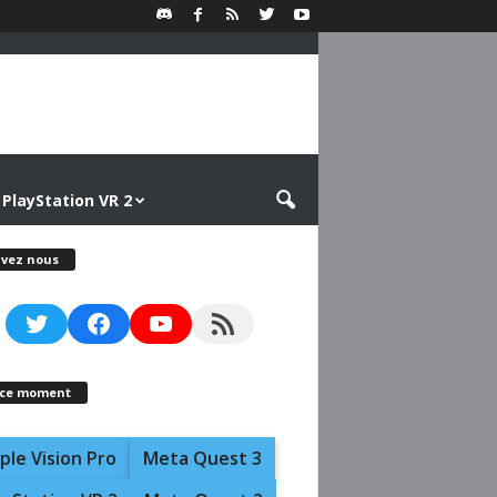
PlayStation VR 2
ivez nous
Twitter
Facebook
YouTube
RSS Feed
 ce moment
ple Vision Pro
Meta Quest 3