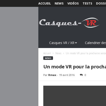
ACCUEIL
NEWS
VIDÉOS
TESTS
DOSSI
C
a
s
q
u
e
s
Casques VR / XR
Calendrier des
-
V
Accueil
News
Un mode VR pour la prochaine versi
R
NEWS
.
Un mode VR pour la procha
c
o
Par
Rmax
-
19 avril 2016
0
m