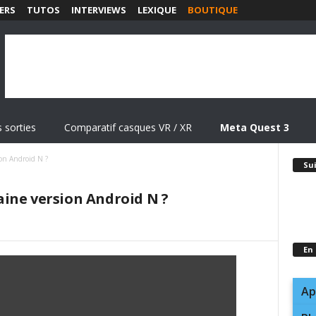
ERS
TUTOS
INTERVIEWS
LEXIQUE
BOUTIQUE
 sorties
Comparatif casques VR / XR
Meta Quest 3
on Android N ?
Su
ine version Android N ?
En
Ap