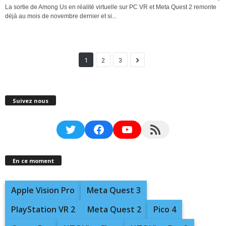
La sortie de Among Us en réalité virtuelle sur PC VR et Meta Quest 2 remonte
déjà au mois de novembre dernier et si...
1
2
3
Suivez nous
Twitter
Facebook
YouTube
RSS Feed
En ce moment
Apple Vision Pro
Meta Quest 3
PlayStation VR 2
Meta Quest 2
Pico 4