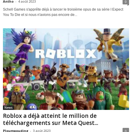
Antho
-
4 août 2023
0
Schell Games s'apprête déjà à lancer le troisième opus de sa série I Expect
You To Die et si nous n'avions pas encore de...
News
Roblox a déjà atteint le million de
téléchargements sur Meta Quest...
Ploumpouding
-
3 août 2023
0