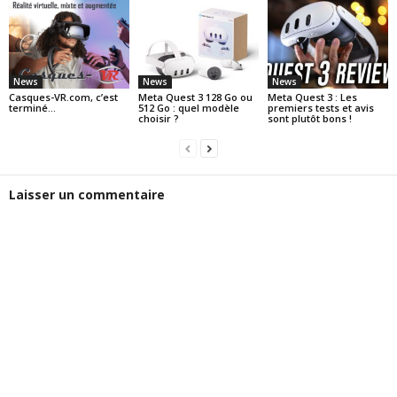
News
News
News
Casques-VR.com, c’est
Meta Quest 3 128 Go ou
Meta Quest 3 : Les
terminé…
512 Go : quel modèle
premiers tests et avis
choisir ?
sont plutôt bons !
Laisser un commentaire