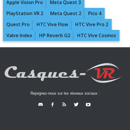
Apple Vision Pro
Meta Quest 3
PlayStation VR 2
Meta Quest 2
Pico 4
Quest Pro
HTC Vive Flow
HTC Vive Pro 2
Valve Index
HP Reverb G2
HTC Vive Cosmos
Rejoignez-nous sur les réseaux sociaux :