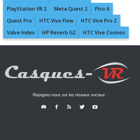
PlayStation VR 2
Meta Quest 2
Pico 4
Quest Pro
HTC Vive Flow
HTC Vive Pro 2
Valve Index
HP Reverb G2
HTC Vive Cosmos
Rejoignez-nous sur les réseaux sociaux :