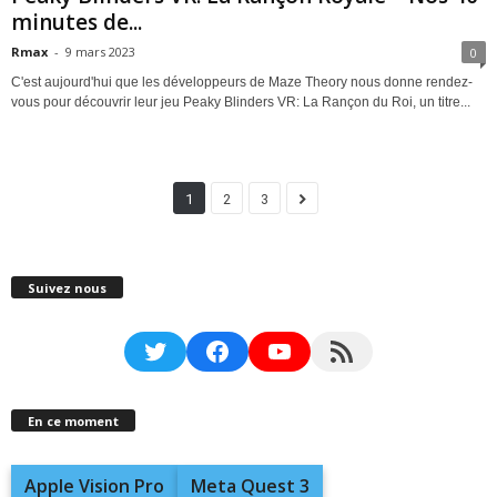
minutes de...
Rmax
-
9 mars 2023
0
C'est aujourd'hui que les développeurs de Maze Theory nous donne rendez-
vous pour découvrir leur jeu Peaky Blinders VR: La Rançon du Roi, un titre...
1
2
3
Suivez nous
Twitter
Facebook
YouTube
RSS Feed
En ce moment
Apple Vision Pro
Meta Quest 3