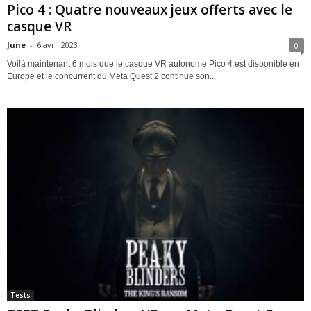
Pico 4 : Quatre nouveaux jeux offerts avec le
casque VR
June
-
6 avril 2023
0
Voilà maintenant 6 mois que le casque VR autonome Pico 4 est disponible en
Europe et le concurrent du Meta Quest 2 continue son...
Tests