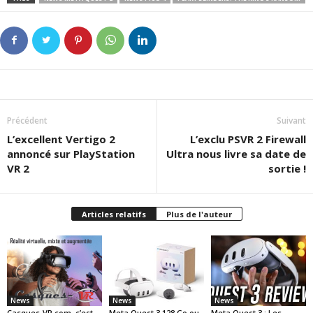
Précédent
Suivant
L’excellent Vertigo 2
L’exclu PSVR 2 Firewall
annoncé sur PlayStation
Ultra nous livre sa date de
VR 2
sortie !
Articles relatifs
Plus de l'auteur
News
News
News
Casques-VR.com, c’est
Meta Quest 3 128 Go ou
Meta Quest 3 : Les