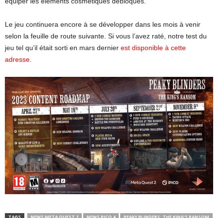
équiper les éléments cosmétiques débloqués.
Le jeu continuera encore à se développer dans les mois à venir
selon la feuille de route suivante. Si vous l’avez raté, notre test du
jeu tel qu’il était sorti en mars dernier
est disponible à cette
adresse
.
TAGS
NEWS META QUEST 2
NEWS PICO 4
PEAKY BLINDERS: THE KING’S RANSOM