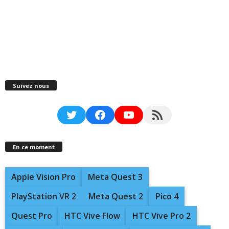
Suivez nous
Twitter
Facebook
YouTube
RSS Feed
En ce moment
Apple Vision Pro
Meta Quest 3
PlayStation VR 2
Meta Quest 2
Pico 4
Quest Pro
HTC Vive Flow
HTC Vive Pro 2