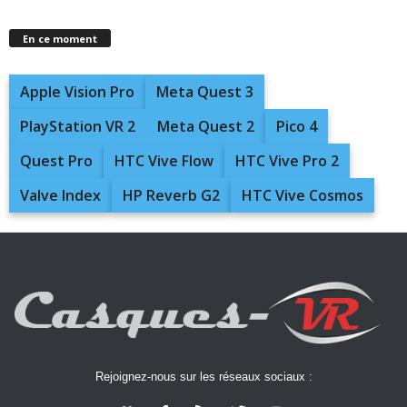
En ce moment
Apple Vision Pro
Meta Quest 3
PlayStation VR 2
Meta Quest 2
Pico 4
Quest Pro
HTC Vive Flow
HTC Vive Pro 2
Valve Index
HP Reverb G2
HTC Vive Cosmos
Rejoignez-nous sur les réseaux sociaux :