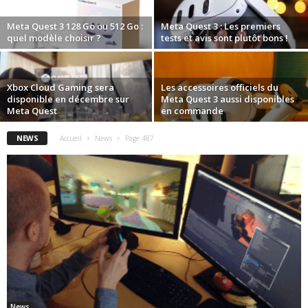
Meta Quest 3 128 Go ou 512 Go :
Meta Quest 3 : Les premiers
quel modèle choisir ?
tests et avis sont plutôt bons !
Xbox Cloud Gaming sera
Les accessoires officiels du
disponible en décembre sur
Meta Quest 3 aussi disponibles
Meta Quest
en commande
NEWS
Accueil
News
Page 487
News