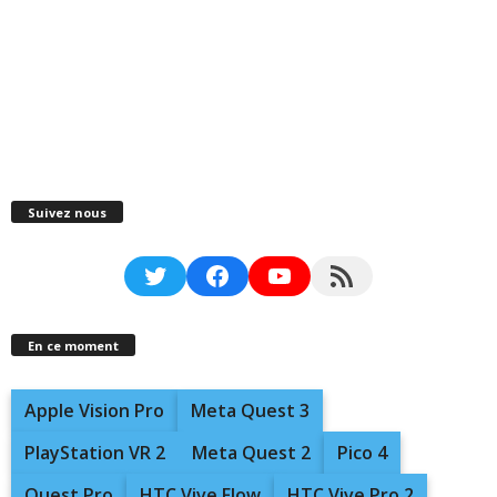
Suivez nous
Twitter
Facebook
YouTube
RSS Feed
En ce moment
Apple Vision Pro
Meta Quest 3
PlayStation VR 2
Meta Quest 2
Pico 4
Quest Pro
HTC Vive Flow
HTC Vive Pro 2