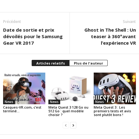
Précédent
Suivant
Date de sortie et prix
Ghost in The Shell : Un
dévoilés pour le Samsung
teaser à 360°avant
Gear VR 2017
l’expérience VR
Articles relatifs
Plus de l'auteur
News
News
News
Casques-VR.com, c’est
Meta Quest 3 128 Go ou
Meta Quest 3 : Les
terminé…
512 Go : quel modèle
premiers tests et avis
choisir ?
sont plutôt bons !