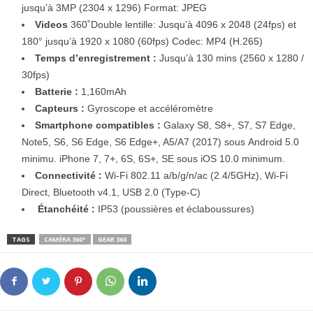
jusqu’à 3MP (2304 x 1296) Format: JPEG
Videos
360˚Double lentille: Jusqu’à 4096 x 2048 (24fps) et
180° jusqu’à 1920 x 1080 (60fps) Codec: MP4 (H.265)
Temps d’enregistrement :
Jusqu’à 130 mins (2560 x 1280 /
30fps)
Batterie :
1,160mAh
Capteurs :
Gyroscope et accéléromètre
Smartphone compatibles :
Galaxy S8, S8+, S7, S7 Edge,
Note5, S6, S6 Edge, S6 Edge+, A5/A7 (2017) sous Android 5.0
minimu. iPhone 7, 7+, 6S, 6S+, SE sous iOS 10.0 minimum.
Connectivité :
Wi-Fi 802.11 a/b/g/n/ac (2.4/5GHz), Wi-Fi
Direct, Bluetooth v4.1, USB 2.0 (Type-C)
Étanchéité :
IP53 (poussières et éclaboussures)
TAGS
CAMÉRA 360°
GEAR 360