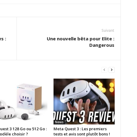
Suivant
s :
Une nouvelle bêta pour Elite :
Dangerous
News
est 3 128 Go ou 512 Go :
Meta Quest 3 : Les premiers
odèle choisir ?
tests et avis sont plutôt bons !