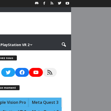
PlayStation VR 2
ivez nous
Twitter
Facebook
YouTube
RSS Feed
 ce moment
ple Vision Pro
Meta Quest 3