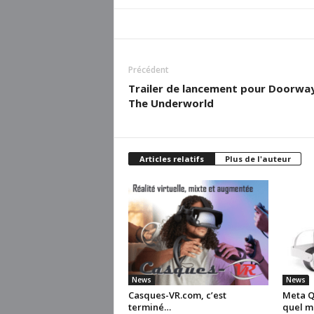
Précédent
Trailer de lancement pour Doorway
The Underworld
Articles relatifs
Plus de l'auteur
News
News
Casques-VR.com, c’est
Meta Qu
terminé…
quel m