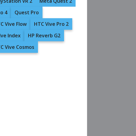
ayStation VR 2
Meta Quest 2
co 4
Quest Pro
C Vive Flow
HTC Vive Pro 2
lve Index
HP Reverb G2
C Vive Cosmos