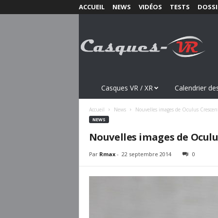
ACCUEIL
NEWS
VIDÉOS
TESTS
DOSSI
C
a
s
q
u
e
s
Casques VR / XR
Calendrier des
-
V
Accueil
News
Nouvelles images de Oculus Crescen
R
NEWS
.
Nouvelles images de Oculu
c
o
Par
Rmax
-
22 septembre 2014
0
m