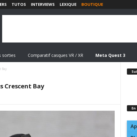
ERS
TUTOS
INTERVIEWS
LEXIQUE
BOUTIQUE
 sorties
Comparatif casques VR / XR
Meta Quest 3
t Bay
Su
s Crescent Bay
En
Ap