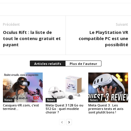
Précédent
Suivant
Oculus Rift : la liste de
Le PlayStation VR
tout le contenu gratuit et
compatible PC est une
payant
possibilité
Articles relatifs
Plus de l'auteur
News
News
News
Casques-VR.com, c’est
Meta Quest 3 128 Go ou
Meta Quest 3 : Les
terminé…
512 Go : quel modèle
premiers tests et avis
choisir ?
sont plutôt bons !