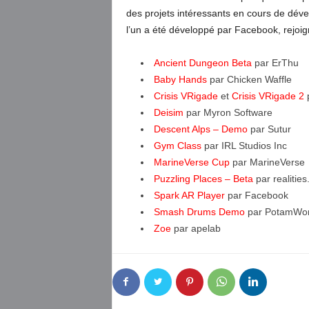
des projets intéressants en cours de déve
l’un a été développé par Facebook, rejoign
Ancient Dungeon Beta
par ErThu
Baby Hands
par Chicken Waffle
Crisis VRigade
et
Crisis VRigade 2
Deisim
par Myron Software
Descent Alps – Demo
par Sutur
Gym Class
par IRL Studios Inc
MarineVerse Cup
par MarineVerse
Puzzling Places – Beta
par realities.
Spark AR Player
par Facebook
Smash Drums Demo
par PotamWo
Zoe
par apelab