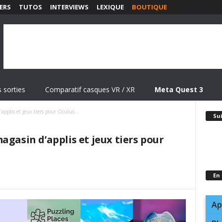
ERS
TUTOS
INTERVIEWS
LEXIQUE
BOUTIQUE
 sorties
Comparatif casques VR / XR
Meta Quest 3
pplis et jeux tiers pour Oculus...
Su
agasin d’applis et jeux tiers pour
En
Ap