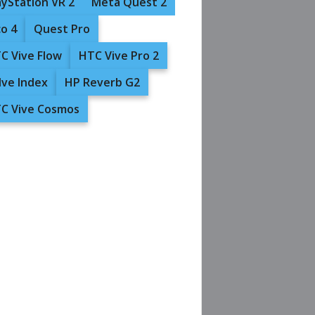
ayStation VR 2
Meta Quest 2
co 4
Quest Pro
C Vive Flow
HTC Vive Pro 2
lve Index
HP Reverb G2
C Vive Cosmos