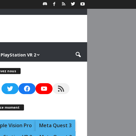
PlayStation VR 2
ivez nous
Twitter
Facebook
YouTube
RSS Feed
 ce moment
ple Vision Pro
Meta Quest 3