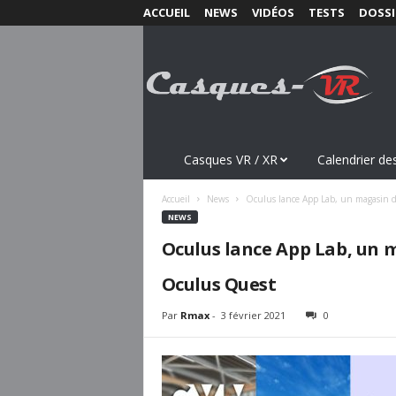
ACCUEIL
NEWS
VIDÉOS
TESTS
DOSSI
C
a
s
q
u
e
s
Casques VR / XR
Calendrier des
-
V
Accueil
News
Oculus lance App Lab, un magasin d’a
R
NEWS
.
Oculus lance App Lab, un m
c
o
Oculus Quest
m
Par
Rmax
-
3 février 2021
0