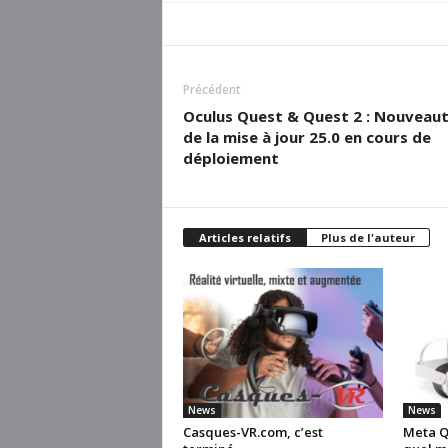
Précédent
Oculus Quest & Quest 2 : Nouveau
de la mise à jour 25.0 en cours de
déploiement
Articles relatifs
Plus de l'auteur
News
News
Casques-VR.com, c’est
Meta Qu