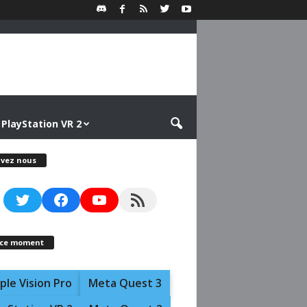
PlayStation VR 2
ivez nous
Twitter
Facebook
YouTube
RSS Feed
 ce moment
ple Vision Pro
Meta Quest 3