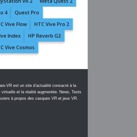
ayStation VR 2
Meta Quest 2
co 4
Quest Pro
C Vive Flow
HTC Vive Pro 2
lve Index
HP Reverb G2
C Vive Cosmos
es-VR est un site d’actualité consacré à la
é virtuelle et la réalité augmentée. News, Tests
ssiers à propos des casques VR et jeux VR.