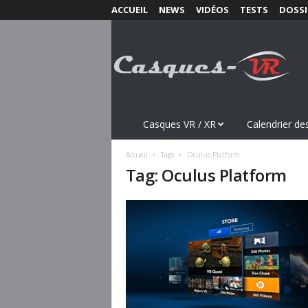
ACCUEIL
NEWS
VIDÉOS
TESTS
DOSSI
C
a
s
q
u
e
s
Casques VR / XR
Calendrier des
-
V
Accueil
Tags
Oculus Platform
R
Tag: Oculus Platform
.
c
o
m