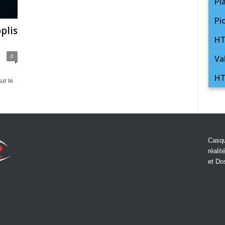
Pl
Pi
plis
HT
0
Va
HT
ur le
Casqu
réalit
et Do