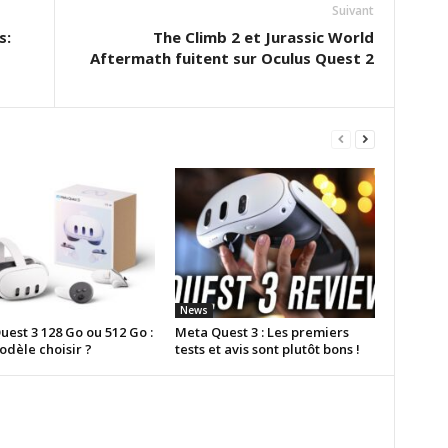
Suivant
s:
The Climb 2 et Jurassic World
Aftermath fuitent sur Oculus Quest 2
News
est 3 128 Go ou 512 Go :
Meta Quest 3 : Les premiers
odèle choisir ?
tests et avis sont plutôt bons !