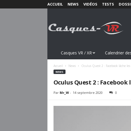
ACCUEIL
NEWS
VIDÉOS
TESTS
DOSSI
C
a
s
q
u
e
s
Casques VR / XR
Calendrier des
-
V
Accueil
News
Oculus Quest 2 : Facebook lâche les 
R
NEWS
.
Oculus Quest 2 : Facebook 
c
o
Par
Mr_W
-
14 septembre 2020
0
m