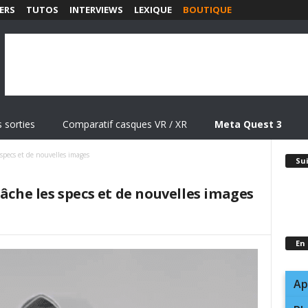
ERS
TUTOS
INTERVIEWS
LEXIQUE
BOUTIQUE
 sorties
Comparatif casques VR / XR
Meta Quest 3
specs et de nouvelles images
Su
lâche les specs et de nouvelles images
En
Ap