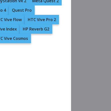
ayStation VR 2
Meta Quest 2
co 4
Quest Pro
C Vive Flow
HTC Vive Pro 2
lve Index
HP Reverb G2
C Vive Cosmos