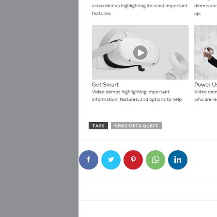
TAGS
NEWS META QUEST