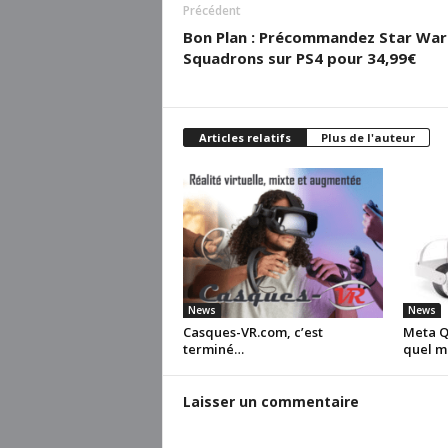
Précédent
Bon Plan : Précommandez Star War
Squadrons sur PS4 pour 34,99€
Articles relatifs
Plus de l'auteur
News
News
Casques-VR.com, c’est
Meta Qu
terminé…
quel m
Laisser un commentaire